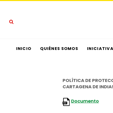
Saltar
al
contenido
INICIO
QUIÉNES SOMOS
INICIATIV
POLÍTICA DE PROTEC
CARTAGENA DE INDIA
Documento