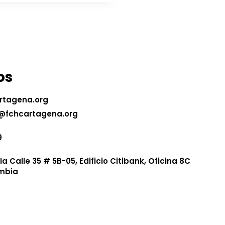
os
rtagena.org
@fchcartagena.org
9
 Calle 35 # 5B-05, Edificio Citibank, Oficina 8C
mbia