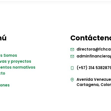
nú
Contácten
directora@fchca
es Somos
adminfinanciera
ivas y proyectos
entos normativos
(+57) 314 538287
cto
Avenida Venezuela
Cartagena, Colo
iones