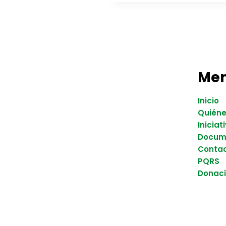
Me
Inicio
Quién
Iniciat
Docum
Conta
PQRS
Donac