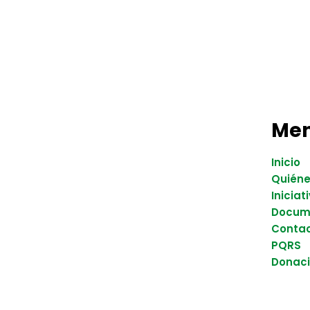
Me
Inicio
Quién
Iniciat
Docum
Conta
PQRS
Donac