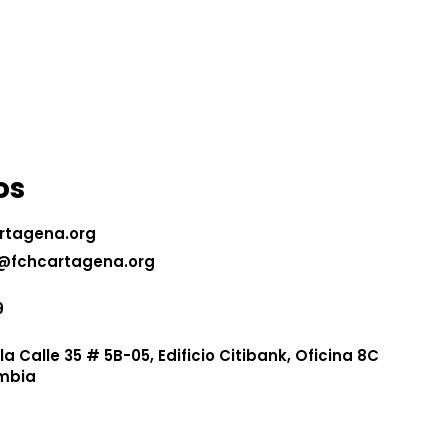
os
rtagena.org
@fchcartagena.org
9
 Calle 35 # 5B-05, Edificio Citibank, Oficina 8C
mbia