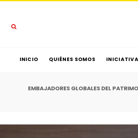
Saltar
al
contenido
INICIO
QUIÉNES SOMOS
INICIATIV
EMBAJADORES GLOBALES DEL PATRIMON