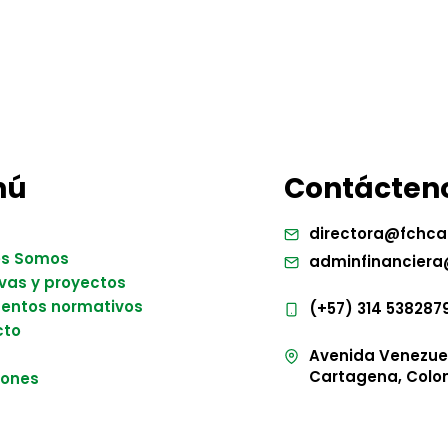
nú
Contácten
directora@fchca
es Somos
adminfinanciera
ivas y proyectos
entos normativos
(+57) 314 538287
cto
Avenida Venezuela
Cartagena, Colo
iones